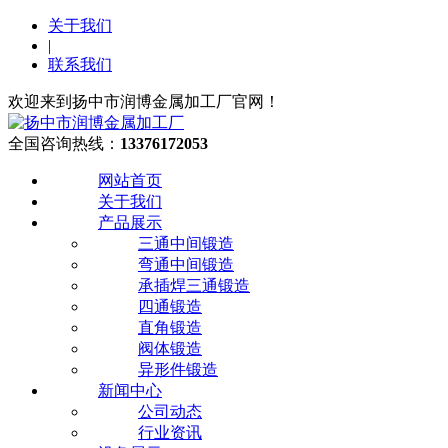
关于我们
|
联系我们
欢迎来到扬中市润博金属加工厂官网！
全国咨询热线：
13376172053
网站首页
关于我们
产品展示
三通中间锻造
弯通中间锻造
承插焊三通锻造
四通锻造
直角锻造
阀体锻造
异形件锻造
新闻中心
公司动态
行业资讯