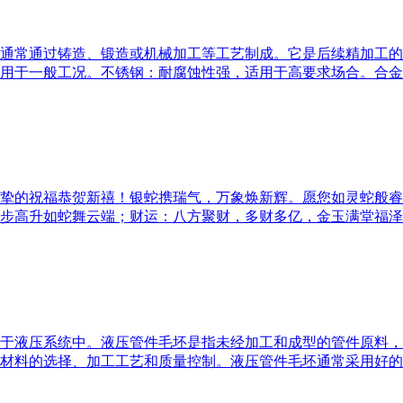
通常通过铸造、锻造或机械加工等工艺制成。它是后续精加工的重
用于一般工况。不锈钢：耐腐蚀性强，适用于高要求场合。合金
以诚挚的祝福恭贺新禧！银蛇携瑞气，万象焕新辉。愿您如灵蛇般
步高升如蛇舞云端；财运：八方聚财，多财多亿，金玉满堂福泽
于液压系统中。液压管件毛坯是指未经加工和成型的管件原料，
材料的选择、加工工艺和质量控制。液压管件毛坯通常采用好的