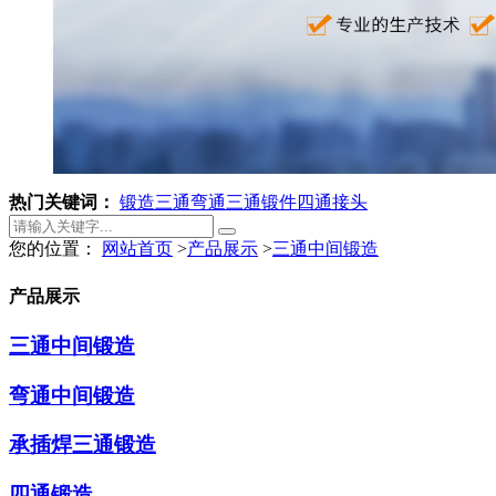
热门关键词：
锻造三通
弯通
三通锻件
四通接头
您的位置：
网站首页
>
产品展示
>
三通中间锻造
产品展示
三通中间锻造
弯通中间锻造
承插焊三通锻造
四通锻造